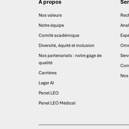
À propos
Ser
Nos valeurs
Rec
Notre équipe
Anal
Comité académique
Expé
Diversité, équité et inclusion
Omn
Nos partenariats : notre gage de
Serv
qualité
Com
Carrières
Nos 
Leger AI
Panel LEO
Panel LEO Médical