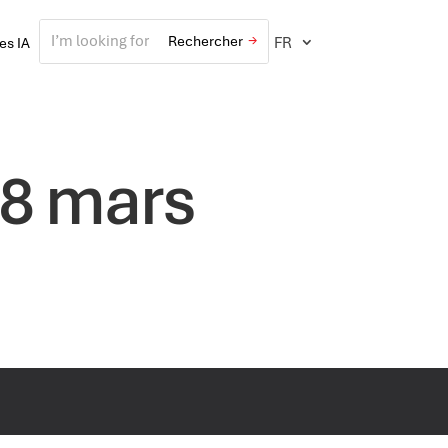
FR
ves IA
18 mars