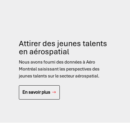
Attirer des jeunes talents
Pa
en aérospatial
d
Nous avons fourni des données à Aéro
Nou
Montréal saisissant les perspectives des
pou
jeunes talents sur le secteur aérospatial.
mai
En savoir plus
E