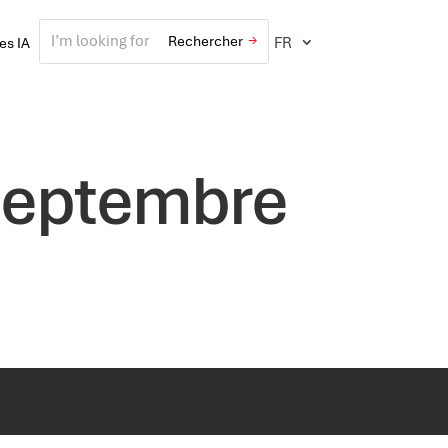
FR
ves IA
septembre