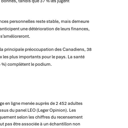
 bonnes, tandis que 37 % les jugent
ances personnelles reste stable, mais demeure
 anticipent une détérioration de leurs finances,
 s’amélioreront.
e la principale préoccupation des Canadiens, 38
ux les plus importants pour le pays. La santé
35 %) complètent le podium.
age en ligne menée auprès de 2 452 adultes
issus du panel LEO (Leger Opinion). Les
quement selon les chiffres du recensement
ut pas être associée à un échantillon non