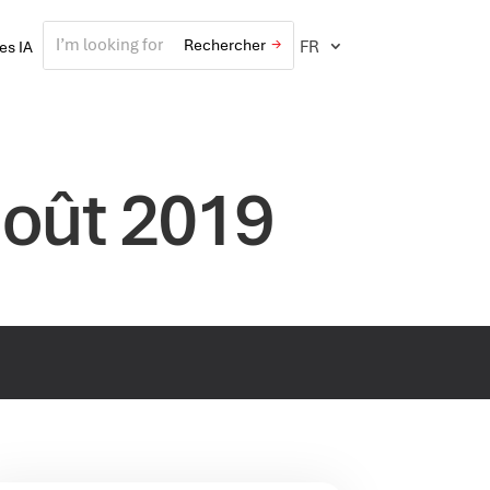
FR
ves IA
août 2019