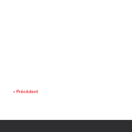
Il est largement reconnu que l’intelligence
artificielle progresse rapidement. On...
« Précédent