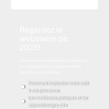
Regardez le
webinaire de
2025!
Visionnez notre webinaire pour découvrir
les meilleures pratiques pour intégrer
Cube AI à vos stratégies :
Comment implanter notre outil
^
à vos processus
Les meilleures pratiques et les
^
apprentissages clés