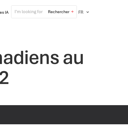
FR
ves IA
nadiens au
2