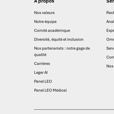
À propos
Ser
Nos valeurs
Rec
Notre équipe
Anal
Comité académique
Expé
Diversité, équité et inclusion
Omn
Nos partenariats : notre gage de
Serv
qualité
Com
Carrières
Nos 
Leger AI
Panel LEO
Panel LEO Médical