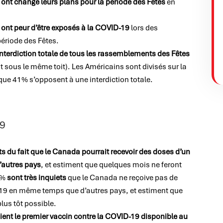
s
ont changé leurs plans pour la période des Fêtes
en
s
ont peur d’être exposés à la COVID-19
lors des
période des Fêtes.
interdiction totale de tous les rassemblements des Fêtes
t sous le même toit). Les Américains sont divisés sur la
que 41% s’opposent à une interdiction totale.
9
ts du fait que le Canada pourrait recevoir des doses d’un
’autres pays
, et estiment que quelques mois ne feront
7%
sont très inquiets
que le Canada ne reçoive pas de
19 en même temps que d’autres pays, et estiment que
lus tôt possible.
aient le premier vaccin contre la COVID-19 disponible au