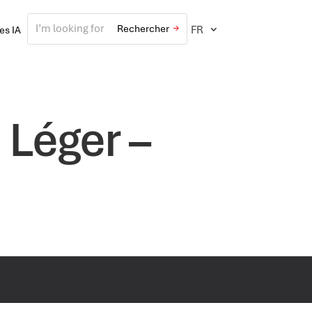
FR
ves IA
 Léger –