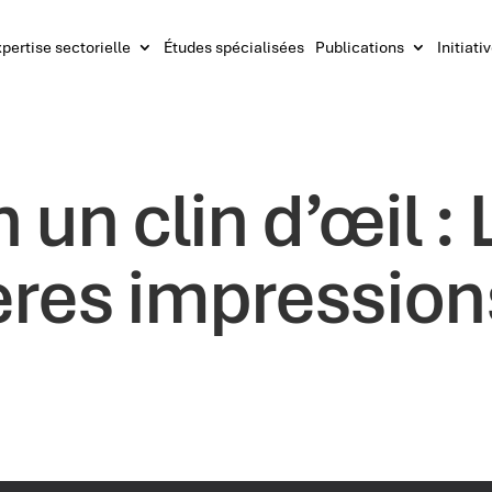
pertise sectorielle
Études spécialisées
Publications
Initiati
 un clin d’œil : 
res impression