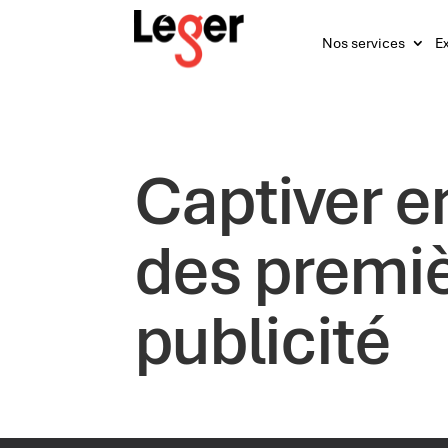
Nos services
Ex
Captiver en
des premiè
publicité