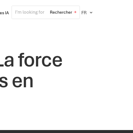
FR
ves IA
La force
s en