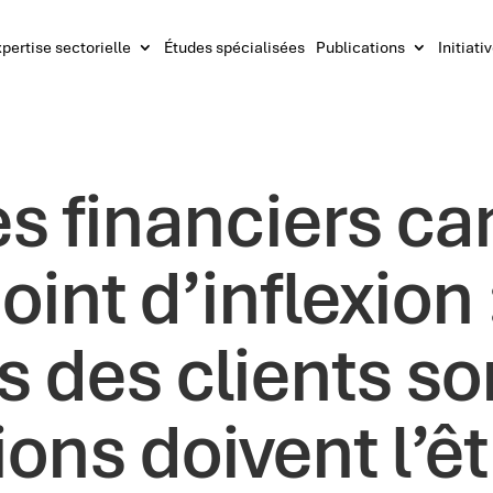
pertise sectorielle
Études spécialisées
Publications
Initiati
es financiers c
oint d’inflexion 
s des clients so
tions doivent l’ê