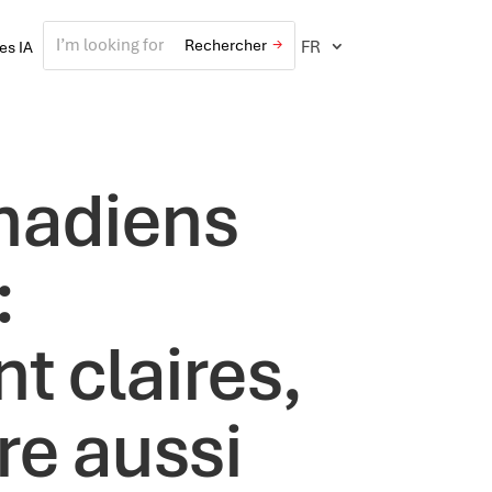
FR
ves IA
anadiens
:
nt claires,
tre aussi