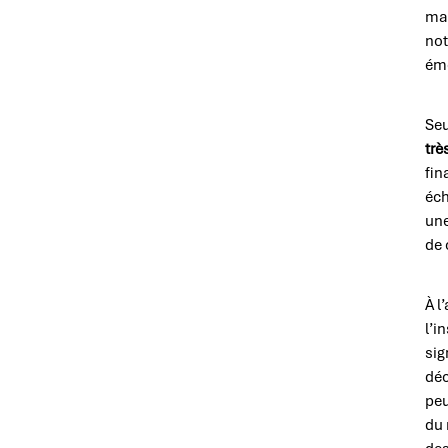
mai
no
ém
Se
trè
fin
éch
une
de 
À l
l’i
sig
déc
peu
du 