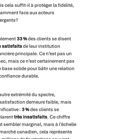
s cela suffit-il à protéger la fidélité,
tamment face aux acteurs
ergents?
ulement
33 %
des clients se disent
s
satisfaits
de leur institution
ancière principale. Ce n’est pas un
ec, mais ce n’est certainement pas
 base solide pour bâtir une relation
confiance durable.
’autre extrémité du spectre,
nsatisfaction demeure faible, mais
nificative :
3 %
des clients se
larent
très insatisfaits
. Ce chiffre
t sembler marginal, mais à l’échelle
marché canadien, cela représente