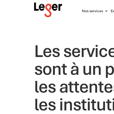
Nos services
Ex
Les servic
sont à un p
les attente
les institu