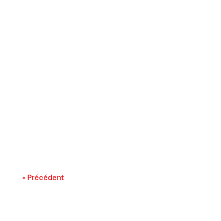
Il est largement reconnu que l’intelligence
artificielle progresse rapidement. On...
« Précédent