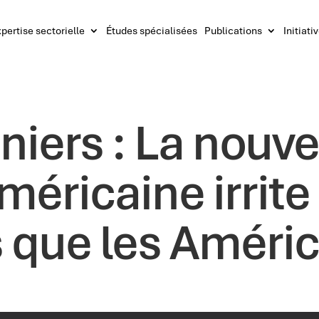
pertise sectorielle
Études spécialisées
Publications
Initiati
niers : La nouve
méricaine irrite
 que les Améric