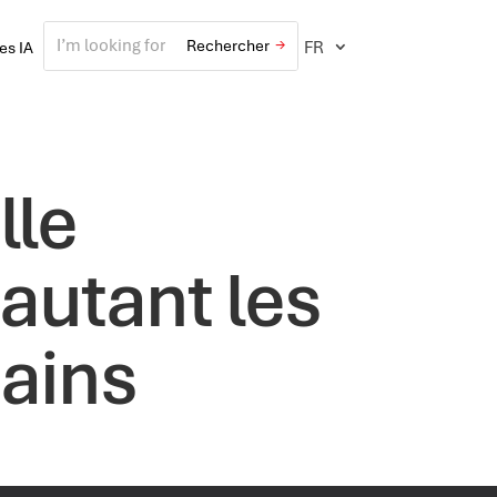
FR
ves IA
lle
 autant les
ains