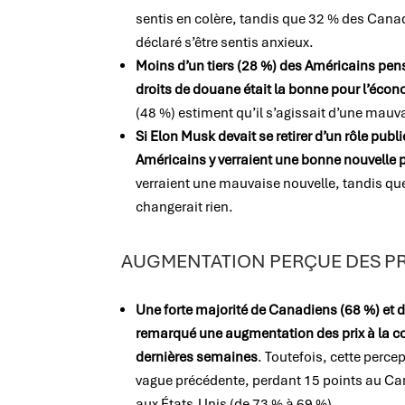
sentis en colère, tandis que 32 % des Cana
déclaré s’être sentis anxieux.
Moins d’un tiers (28 %) des Américains pen
droits de douane était la bonne pour l’éco
(48 %) estiment qu’il s’agissait d’une mauv
Si Elon Musk devait se retirer d’un rôle pub
Américains y verraient une bonne nouvelle 
verraient une mauvaise nouvelle, tandis qu
changerait rien.
AUGMENTATION PERÇUE DES PR
Une forte majorité de Canadiens (68 %) et d
remarqué une augmentation des prix à la 
dernières semaines
. Toutefois, cette perce
vague précédente, perdant 15 points au Can
aux États-Unis (de 73 % à 69 %).