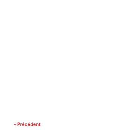
Il est largement reconnu que l’intelligence
artificielle progresse rapidement. On...
« Précédent