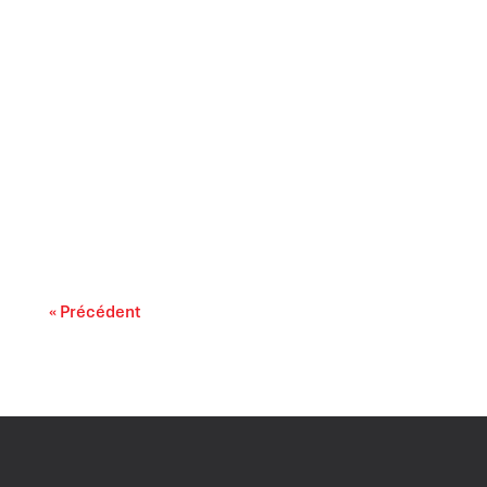
L’accessibilité financière des médicaments
sur ordonnance s’impose comme un enjeu lié
au...
« Précédent