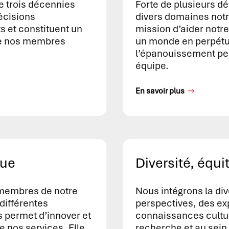
e trois décennies
Forte de plusieurs d
écisions
divers domaines notr
 et constituent un
mission d’aider notre
e nos membres
un monde en perpétue
l’épanouissement per
équipe.
En savoir plus
que
Diversité, équi
 membres de notre
Nous intégrons la di
différentes
perspectives, des ex
s permet d’innover et
connaissances cultu
e nos services. Elle
recherche et au sein 