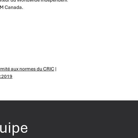
AIM Canada.
rmité aux normes du CRIC
|
2:2019
quipe