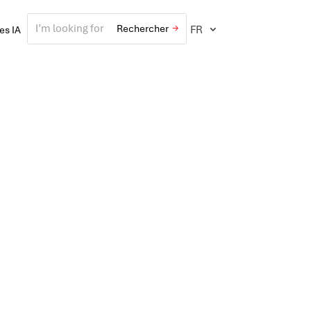
FR
ves IA