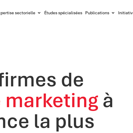
pertise sectorielle
Études spécialisées
Publications
Initiati
 firmes de
 marketing
à
nce la plus