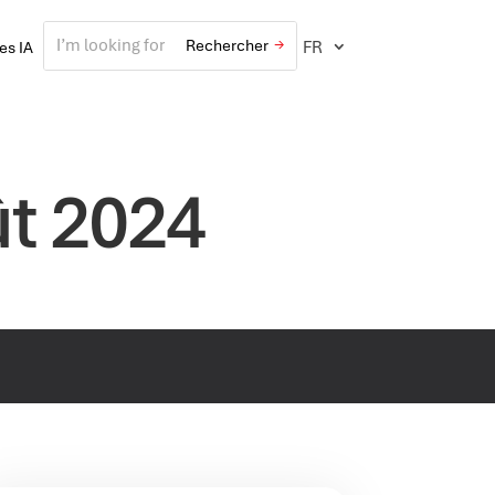
FR
ves IA
ût 2024