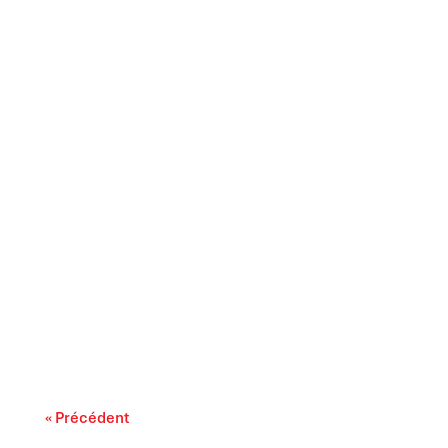
L’accessibilité financière des médicaments
sur ordonnance s’impose comme un enjeu lié
au...
« Précédent