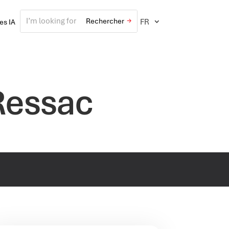
FR
ves IA
 Ressac