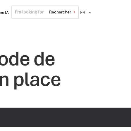
FR
ves IA
iode de
en place