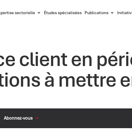
pertise sectorielle
Études spécialisées
Publications
Initiati
ce client en pér
ctions à mettre 
Abonnez-vous