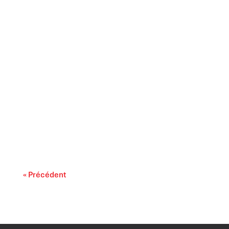
L’accessibilité financière des médicaments
sur ordonnance s’impose comme un enjeu lié
au...
« Précédent