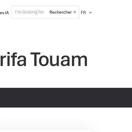
FR
ves IA
erifa Touam