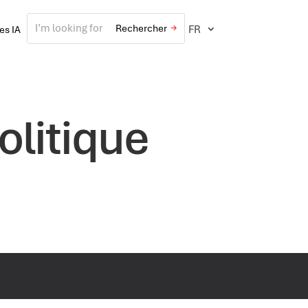
FR
ves IA
olitique