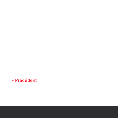
Par Susan Sanei-Stamp Les Canadiens ne
demandent pas à leurs banques d'être «
plus...
« Précédent