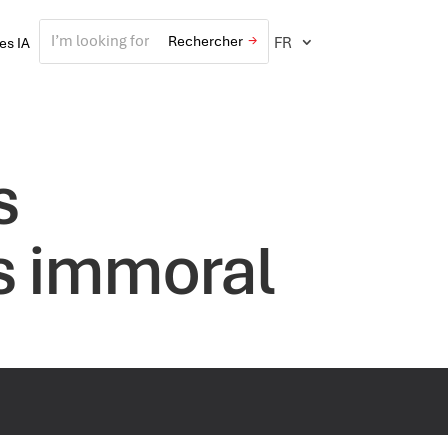
FR
ves IA
s
s immoral