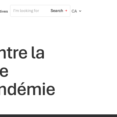
CA
atives
tre la
de
andémie